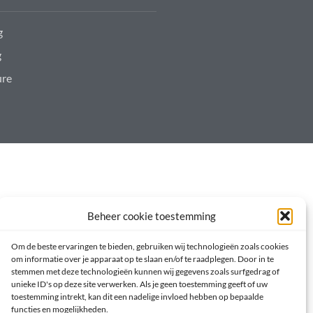
g
g
ure
Beheer cookie toestemming
Om de beste ervaringen te bieden, gebruiken wij technologieën zoals cookies
om informatie over je apparaat op te slaan en/of te raadplegen. Door in te
stemmen met deze technologieën kunnen wij gegevens zoals surfgedrag of
unieke ID's op deze site verwerken. Als je geen toestemming geeft of uw
toestemming intrekt, kan dit een nadelige invloed hebben op bepaalde
functies en mogelijkheden.