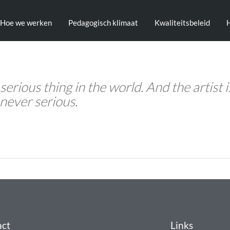
Hoe we werken
Pedagogisch klimaat
Kwaliteitsbeleid
 serious thing in the world. And the artist i
never serious.
act
Links