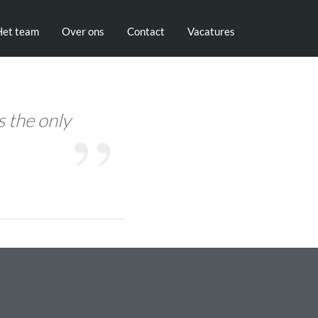
Het team
Over ons
Contact
Vacatures
s the only